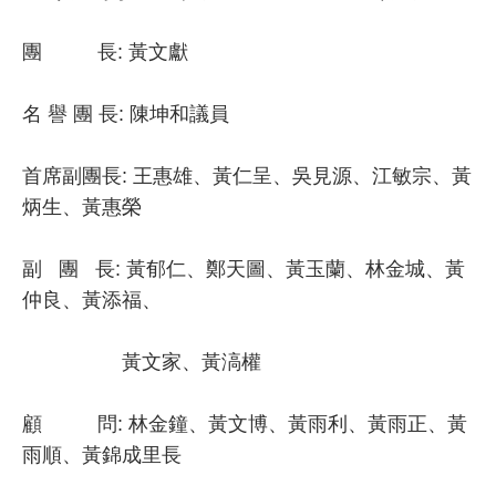
團 長: 黃文獻
名 譽 團 長: 陳坤和議員
首席副團長: 王惠雄、黃仁呈、吳見源、江敏宗、黃
炳生、黃惠榮
副 團 長: 黃郁仁、鄭天圖、黃玉蘭、林金城、黃
仲良、黃添福、
黃文家、黃滈權
顧 問: 林金鐘、黃文博、黃雨利、黃雨正、黃
雨順、黃錦成里長